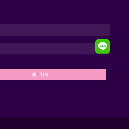
息
馬上訂閱