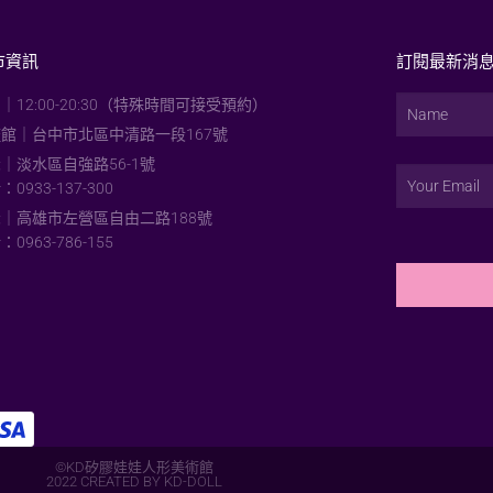
市資訊
訂閱最新消
｜12:00-20:30（特殊時間可接受預約）
館｜台中市北區中清路一段167號
｜淡水區自強路56-1號
0933-137-300
｜高雄市左營區自由二路188號
0963-786-155
©KD矽膠娃娃人形美術館
2022 CREATED BY KD-DOLL