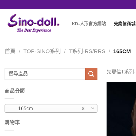
KD-人形官方網站
先納信商城
首頁
/
TOP-SINO系列
/
T系列-RS/RRS
/
165CM
先那信T系列-R
商品分類
165cm
×
購物車