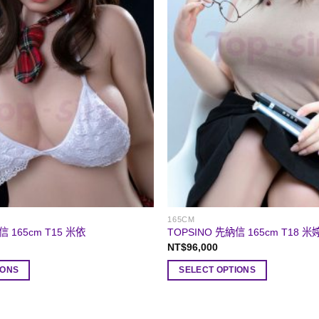
165CM
信 165cm T15 米依
TOPSINO 先納信 165cm T18 米
NT$
96,000
IONS
SELECT OPTIONS