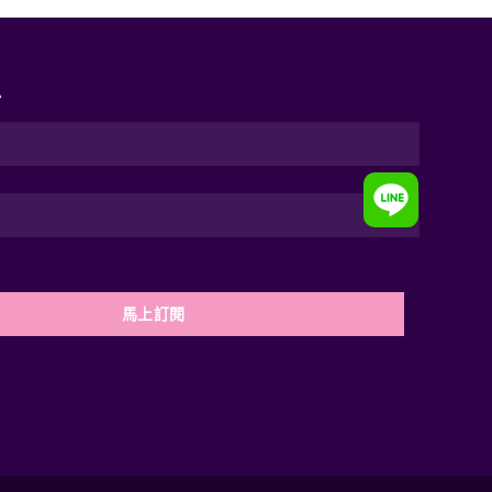
息
馬上訂閱