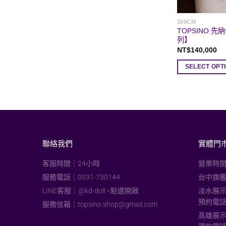
169CM
TOPSINO 先
列】
NT$
140,000
SELECT OPT
聯絡我們
實體門
客服時間｜24小時
營業時間
服務電話｜0931-730144
台中旗艦
LINE客服｜@kd-doll <點選開啟
淡水展示
預約電話：
服務信箱｜
topsino.shop@gmail.com
高雄展示