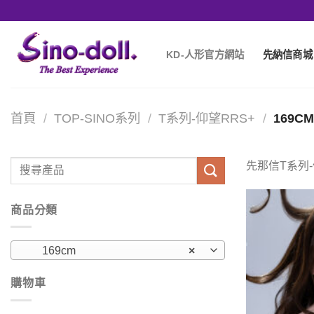
KD-人形官方網站
先納信商城
首頁
/
TOP-SINO系列
/
T系列-仰望RRS+
/
169C
先那信T系列-
商品分類
169cm
×
購物車