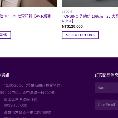
169CM
納信 169 D9 七森莉莉【AV女優系
TOPSINO 先納信 169cm T23
RRS+】
NT$
120,000
IONS
SELECT OPTIONS
市資訊
訂閱最新消
｜12:00-20:30（特殊時間可接受預約）
館｜台中市北區中清路一段167號
｜淡水區自強路56-1號
0933-137-300
｜高雄市左營區自由二路188號