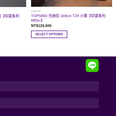
169CM
TOPSINO 先納信 169cm T29 小喬【仰望系列
 大喬【仰望系列
RRS+】
NT$
120,000
SELECT OPTIONS
息