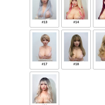
#13
#14
#18
#17