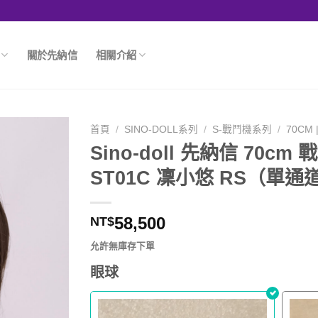
關於先納信
相關介紹
首頁
/
SINO-DOLL系列
/
S-戰鬥機系列
/
70CM
Sino-doll 先納信 70c
ST01C 凜小悠 RS（單通
58,500
NT$
允許無庫存下單
眼球