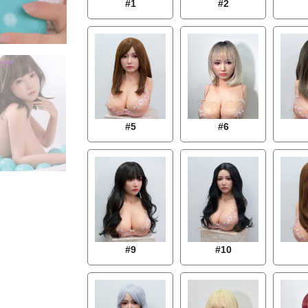
#1
#2
#5
#6
#9
#10