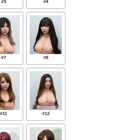
#3
#4
#7
#8
#11
#12