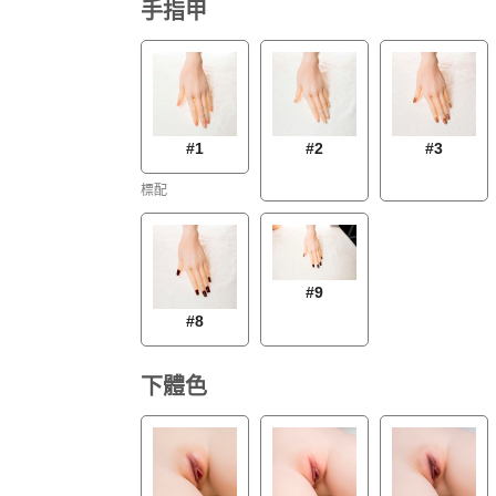
手指甲
#1
#2
#3
標配
#9
#8
下體色