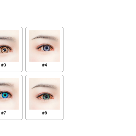
#3
#4
#7
#8