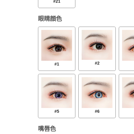
#21
眼睛顔色
#2
#1
#5
#6
嘴唇色