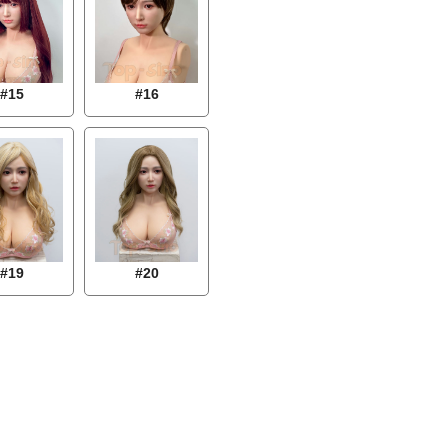
#16
#15
#19
#20