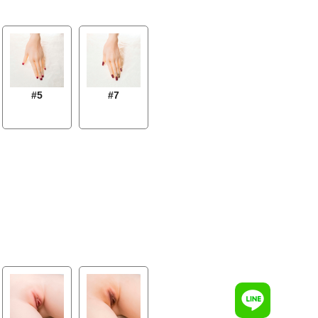
#5
#7