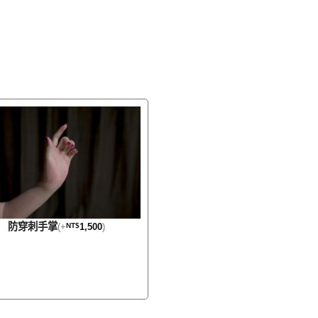
防穿刺手掌
(
+
NT$
1,500
)