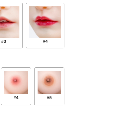
#3
#4
#4
#5