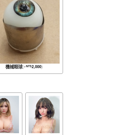
機械眼球
(
+
NT$
2,000
)