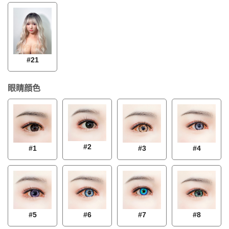
#21
眼睛顔色
#2
#1
#3
#4
#5
#6
#7
#8