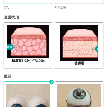
標配
升級塗裝
減重選項
超減重3.0版
(
-
NT$
3,000
)
普通版
眼球