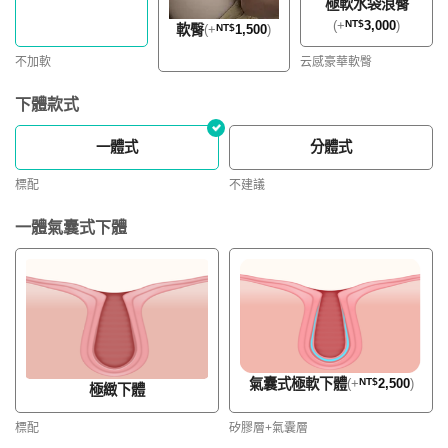
極軟水袋浪臀
(
+
NT$
3,000
)
軟臀
(
+
NT$
1,500
)
不加軟
云感豪華軟臀
下體款式
一體式
分體式
標配
不建議
一體氣囊式下體
氣囊式極軟下體
(
+
NT$
2,500
)
極緻下體
標配
矽膠層+氣囊層