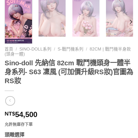
首頁
/
SINO-DOLL系列
/
S-戰鬥機系列
/
82CM | 戰鬥機半身款
(頭身一體)
Sino-doll 先納信 82cm 戰鬥機頭身一體半
身系列- S63 凜風 (可加價升級RS妝)官圖為
RS妝
54,500
NT$
允許無庫存下單
頭雕選擇