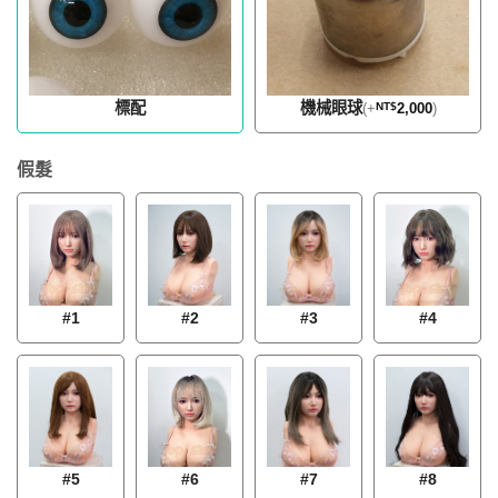
標配
機械眼球
(
+
NT$
2,000
)
假髮
#1
#2
#3
#4
#7
#8
#5
#6