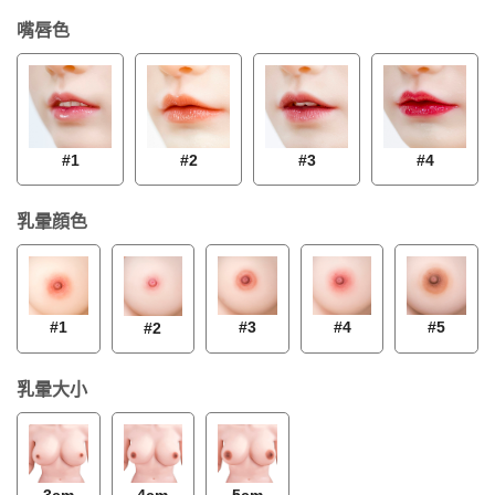
嘴唇色
#1
#2
#3
#4
乳暈顔色
#1
#3
#4
#5
#2
乳暈大小