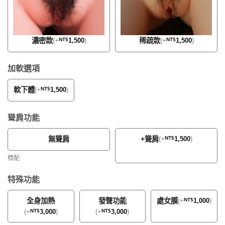
濃密款
稀疏款
(
+
NT$
1,500
)
(
+
NT$
1,500
)
加軟選項
軟下體
(
+
NT$
1,500
)
聳肩功能
無聳肩
+聳肩
(
+
NT$
1,500
)
標配
特殊功能
全身加熱
發聲功能
處女膜
(
+
NT$
1,000
)
(
+
NT$
3,000
)
(
+
NT$
3,000
)