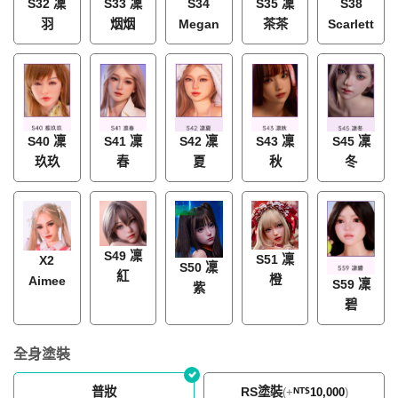
S32 凜
S33 凜
S34
S35 凜
S38
羽
烟烟
Megan
茶茶
Scarlett
S40 凜
S41 凜
S42 凜
S43 凜
S45 凜
玖玖
春
夏
秋
冬
S49 凜
S51 凜
X2
S50 凜
紅
橙
Aimee
S59 凜
紫
碧
全身塗裝
普妝
RS塗裝
(
+
NT$
10,000
)