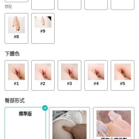
標配
#9
#8
下體色
#1
#2
#3
#4
#5
臀部形式
標準版