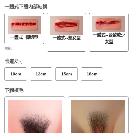
一體式下體内部結構
一體式--紧致款少
一體式--御姐型
一體式--熟女型
女型
標配
陰道尺寸
10cm
12cm
15cm
18cm
下體植毛