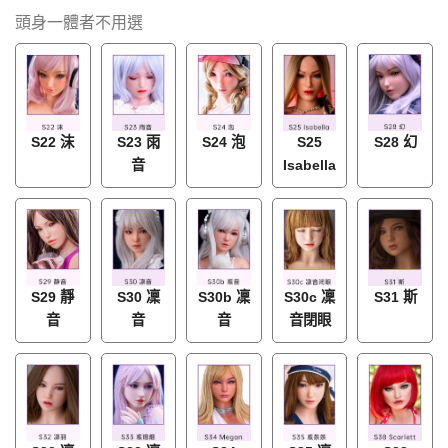
頭身一體者不用選
S22 沫
S23 雨
S24 泡
S25
S28 幻
音
Isabella
S29 靜
S30 凜
S30b 凜
S30c 凜
S31 斯
音
音
音
音閉眼