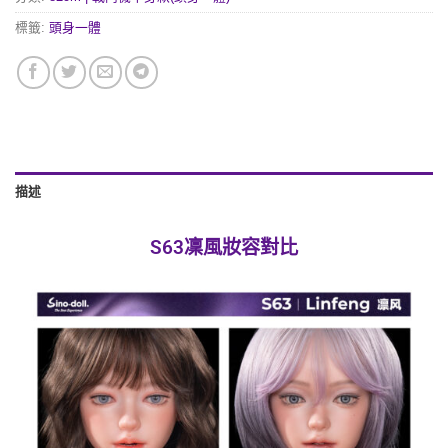
標籤:
頭身一體
描述
S63凜風妝容對比