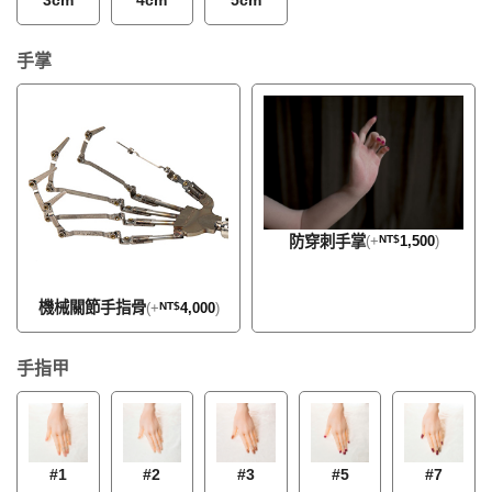
3cm
4cm
5cm
手掌
防穿刺手掌
(
+
NT$
1,500
)
機械關節手指骨
(
+
NT$
4,000
)
手指甲
#1
#2
#3
#5
#7