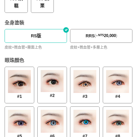
糕
栗
全身塗裝
RS版
RRS
(
+
NT$
20,000
)
皮紋+微血管+霧面上色
皮紋+微血管+多層上色
眼珠顏色
#2
#1
#3
#4
#5
#6
#7
#8