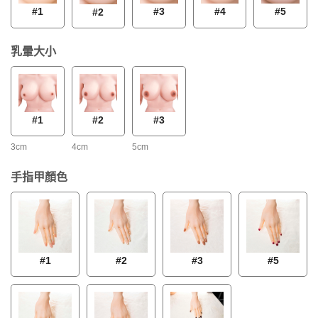
#1
#3
#4
#5
#2
乳暈大小
#1
#2
#3
3cm
4cm
5cm
手指甲顏色
#1
#2
#3
#5