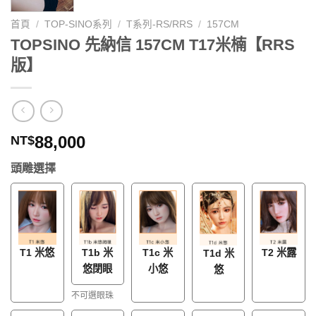
首頁
/
TOP-SINO系列
/
T系列-RS/RRS
/
157CM
TOPSINO 先納信 157CM T17米楠【RRS
版】
88,000
NT$
頭雕選擇
T1 米悠
T1b 米
T1c 米
T2 米露
T1d 米
悠閉眼
小悠
悠
不可選眼珠