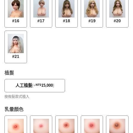
#18
#16
#17
#19
#20
#21
植髮
人工植髮
(
+
NT$
15,000
)
按假髮款式植入
乳暈顏色