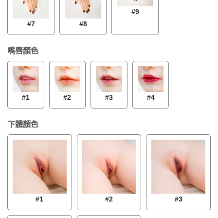
#9
#7
#8
嘴唇顏色
#1
#2
#3
#4
下體顏色
#1
#2
#3