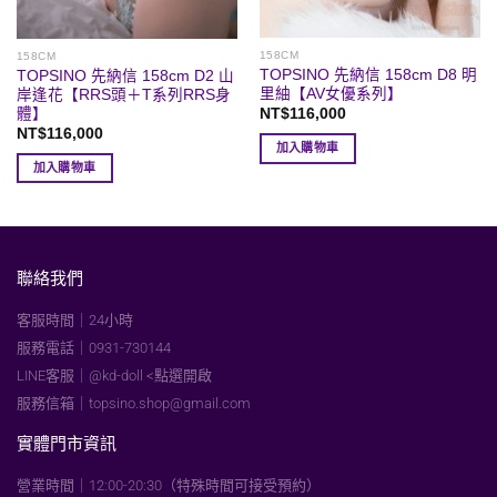
158CM
158CM
TOPSINO 先納信 158cm D8 明
TOPSINO 先納信 158cm D2 山
里紬【AV女優系列】
岸逢花【RRS頭＋T系列RRS身
體】
NT$
116,000
NT$
116,000
加入購物車
加入購物車
聯絡我們
客服時間｜24小時
服務電話｜0931-730144
LINE客服｜@kd-doll <點選開啟
服務信箱｜
topsino.shop@gmail.com
實體門市資訊
營業時間｜12:00-20:30（特殊時間可接受預約）