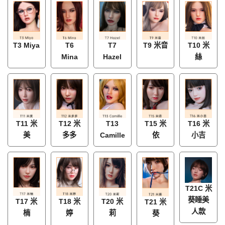
T3 Miya
T6
T7
T9 米音
T10 米
Mina
Hazel
絲
T11 米
T12 米
T13
T15 米
T16 米
美
多多
Camille
依
小吉
T21C 米
葵睡美
T17 米
T18 米
T20 米
T21 米
人款
楠
婷
莉
葵