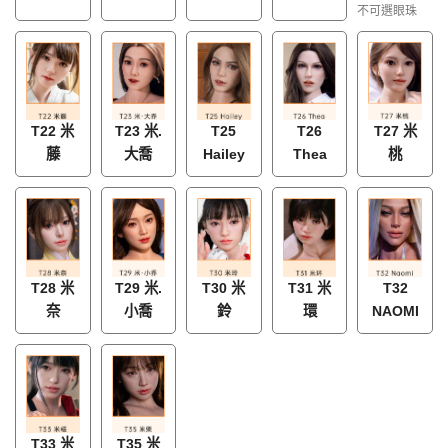
不可選眼珠
T22 米
T23 米.
T25
T26
T27 米
藤
大喬
Hailey
Thea
桃
T28 米
T29 米.
T30 米
T31 米
T32
奈
小喬
鈴
環
NAOMI
T33 米
T35 米