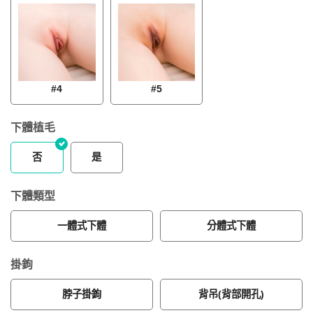
#4
#5
下體植毛
否
是
下體類型
一體式下體
分體式下體
掛鉤
脖子掛鉤
背吊(背部開孔)