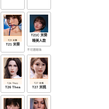
T21C 米葵
睡美人款
T21 米葵
不可選眼珠
T26 Thea
T27 米桃