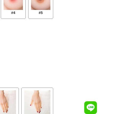
#4
#5