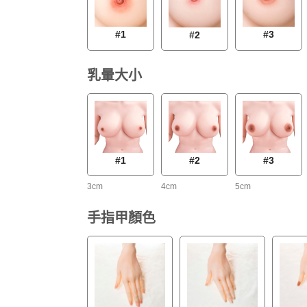
#1
#3
#2
乳暈大小
#1
#2
#3
3cm
4cm
5cm
手指甲顏色