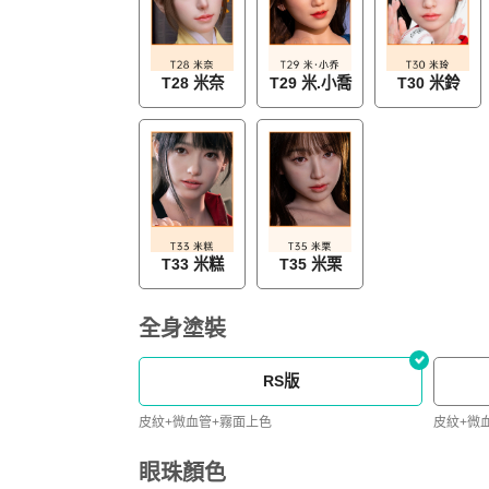
T28 米奈
T29 米.小喬
T30 米鈴
T33 米糕
T35 米栗
全身塗裝
RS版
皮紋+微血管+霧面上色
皮紋+微
眼珠顏色