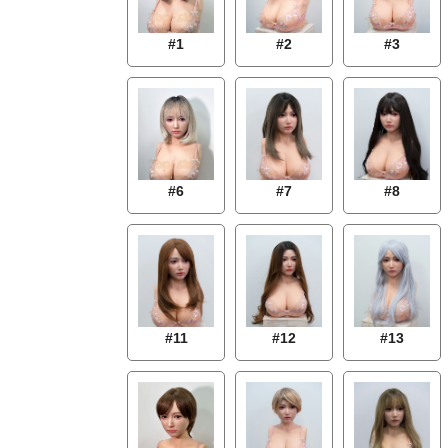
#1
#2
#3
#7
#8
#6
#11
#12
#13