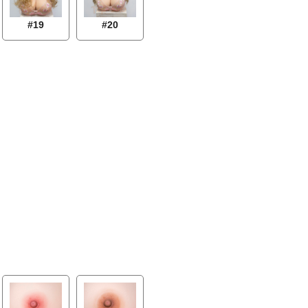
#19
#20