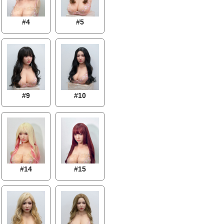
#4
#5
#9
#10
#14
#15