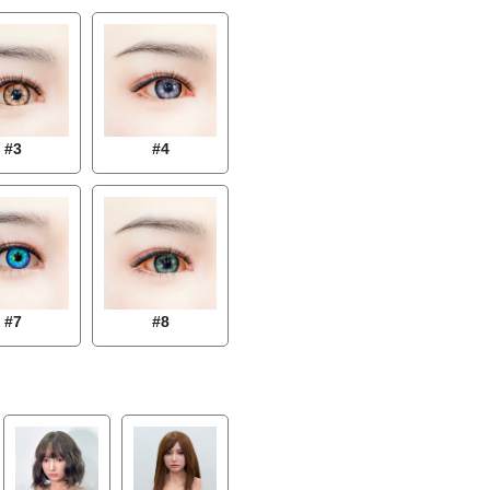
#3
#4
#7
#8