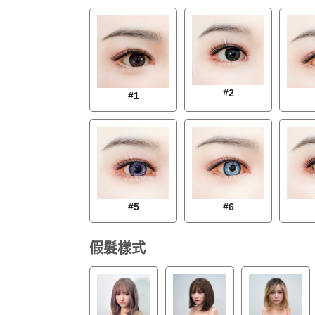
#2
#1
#5
#6
假髮樣式