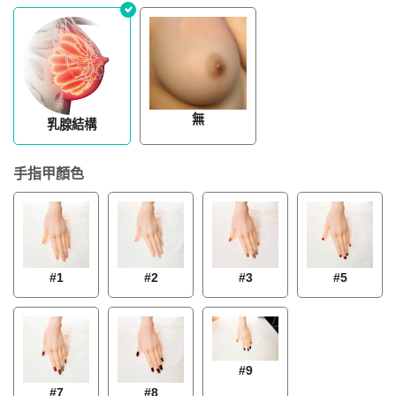
無
乳腺結構
手指甲顏色
#1
#2
#3
#5
#9
#7
#8