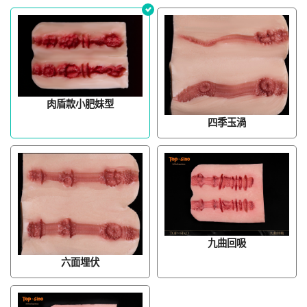
肉盾款小肥妹型
四季玉渦
九曲回吸
六面埋伏