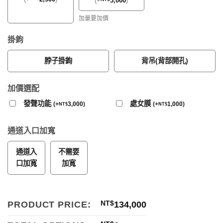
(
+
3,000
)
加量要加價
掛鉤
脖子掛鉤
背吊(背部開孔)
加價選配
發聲功能
處女膜
(
+
3,000
)
(
+
1,000
)
NT$
NT$
通道入口加寬
通道入
不需要
口加寬
加寬
PRODUCT PRICE:
NT$
134,000