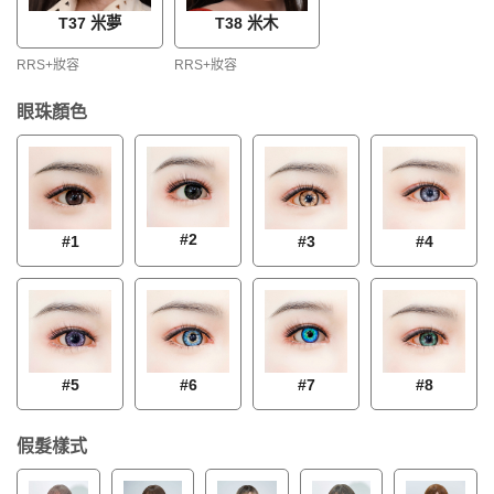
T37 米夢
T38 米木
RRS+妝容
RRS+妝容
眼珠顏色
#2
#1
#3
#4
#5
#6
#7
#8
假髮樣式