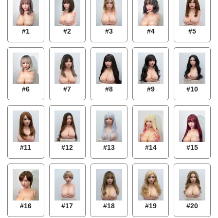
#1
#2
#3
#4
#5
#7
#8
#6
#9
#10
#11
#12
#13
#14
#15
#18
#16
#17
#19
#20