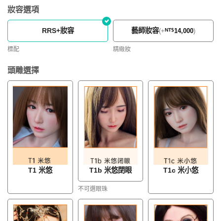
妝容選項
RRS+妝容
藝師妝容
(
+
NT$
14,000
)
標配
精緻妝
頭雕選擇
T1 米悠
T1b 米悠閉眼
T1c 米小悠
不可選眼珠