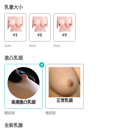
乳暈大小
#1
#2
#3
3cm
4cm
5cm
激凸乳頭
正常乳頭
高潮激凸乳頭
觸感硬
觸感軟
全新乳腺