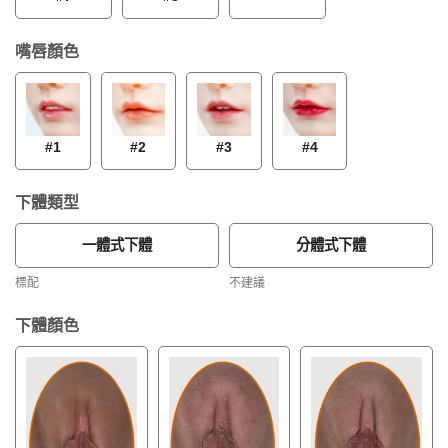
嘴唇顏色
#1
#2
#3
#4
下體類型
一體式下體
分體式下體
標配
不建議
下體顏色